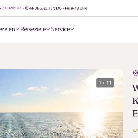
5 73-920928 50
ÖFFNUNGSZEITEN
MO - FR: 9-18 UHR
ereien
Reiseziele
Service
eeling mit EXPLORA I
1
/
11
W
K
E