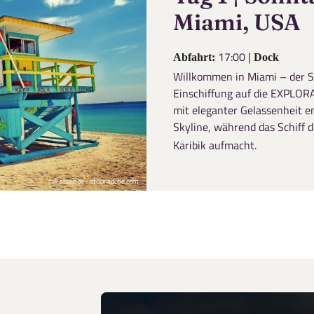
Twitter
Video anzeigen
Miami, USA
Reisen auf der Merkliste
Auswahl übernehmen
Telegram
17:00 |
Abfahrt:
Dock
Willkommen in Miami – der St
Einschiffung auf die EXPLOR
enden
Link kopieren
mit eleganter Gelassenheit e
Skyline, während das Schiff d
Karibik aufmacht.
© sborisov - stock.adobe.com