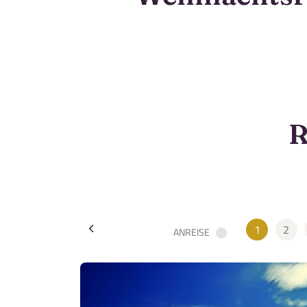
R
Teile diese 
1
2
ANREISE
Weihnac
Dau
15
Mer