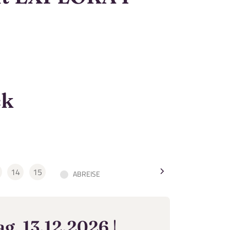
ck
14
15
ABREISE
Dauer schliessen
ag, 13.12.2026 |