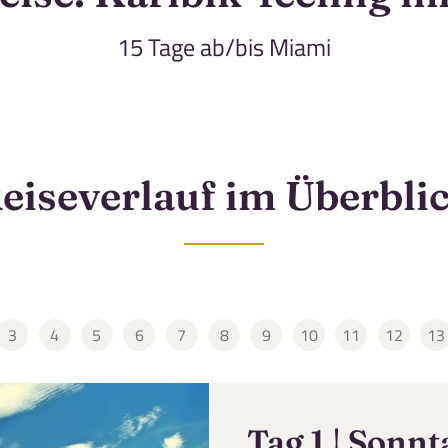
15 Tage ab/bis Miami
eiseverlauf im Überbli
Reise
3
4
5
6
7
8
9
10
11
12
13
htsreise: Karibik-feeling mit EXPLORA I
er wählen
Dieser Inhalt wird von einem Drittanbieter gehostet. Durch das Zeigen
der externen Inhalte akzeptierst du die
Nutzungsbedingungen
von
vimeo.com.
Tag 1 | Sonnt
 Tage
kliste