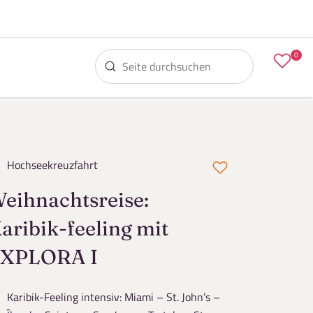
0
Hochseekreuzfahrt
eihnachtsreise:
aribik-feeling mit
XPLORA I
Karibik-Feeling intensiv: Miami – St. John’s –