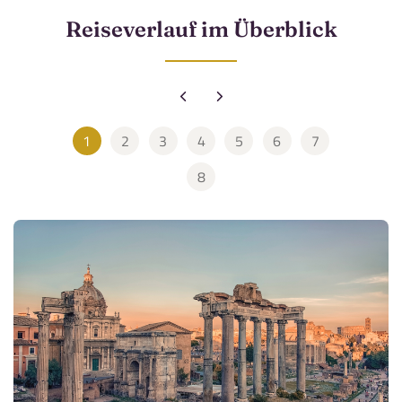
Reiseverlauf im Überblick
1
2
3
4
5
6
7
8