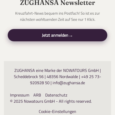
ZUGHANSA Newsletter
Kreuzfahrt-News bequem ins Postfach! So ist es zur
nächsten wohltuenden Zeit auf See nur 1 Klick.
Jetzt anmelden
ZUGHANSA eine Marke der NOWATOURS GmbH |
Scheddebrock 56 | 48356 Nordwalde |
+49 25 73-
920928 50
|
info@zughansa.de
Pers
Impressum
ARB
Datenschutz
Daue
© 2025 Nowatours GmbH - All rights reserved.
Person/en entfernen
Person
Personen
Cookie-Einstellungen