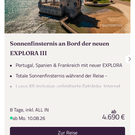
© SHUTTERSTOCK
Sonnenfinsternis an Bord der neuen
EXPLORA III
Portugal, Spanien & Frankreich mit neuer EXPLORA
III inkl. An- und Abreisepaket
Totale Sonnenfinsternis während der Reise -
erstmals seit 1999 wieder über europäischem
Luxus All-Inclusive: unlimitierte Getränke, Internet
Festland
und Restaurantfreiheit
8 Tage, inkl. ALL IN
ab
4.690 €
ab Mo. 10.08.26
Zur Reise