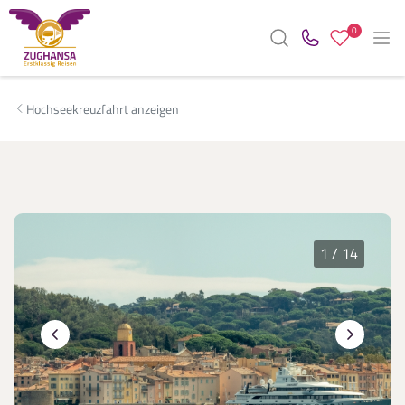
0
Hochseekreuzfahrt anzeigen
1
/
14