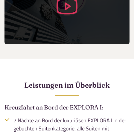
Teile diese Reise
Westliches Mittelmeer mit EXPLORA I
Facebook
Dieser Inhalt wird von einem Drittanbieter gehostet. Durch das Zeigen
der externen Inhalte akzeptierst du die
Nutzungsbedingungen
von
vimeo.com.
Twitter
Video anzeigen
Leistungen im Überblick
WhatsApp
Nicht erneut fragen
Kreuzfahrt an Bord der EXPLORA I:
Telegram
7 Nächte an Bord der luxuriösen EXPLORA I in der
per E-Mail senden
gebuchten Suitenkategorie, alle Suiten mit