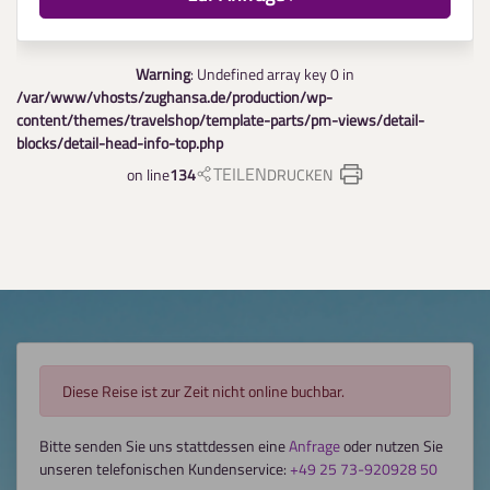
Warning
: Undefined array key 0 in
/var/www/vhosts/zughansa.de/production/wp-
content/themes/travelshop/template-parts/pm-views/detail-
blocks/detail-head-info-top.php
TEILEN
on line
134
DRUCKEN
Diese Reise ist zur Zeit nicht online buchbar.
Bitte senden Sie uns stattdessen eine
Anfrage
oder nutzen Sie
unseren telefonischen Kundenservice:
+49 25 73-920928 50