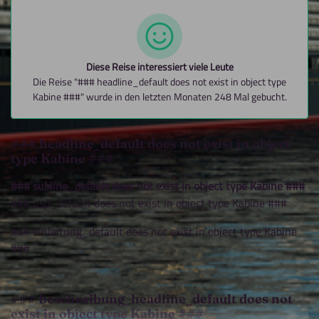
Diese Reise interessiert viele Leute
Die Reise "### headline_default does not exist in object type
Kabine ###" wurde in den letzten Monaten 248 Mal gebucht.
### headline_default does not exist in object
type Kabine ###
### subline_default does not exist in object type Kabine ###
### usp_default does not exist in object type Kabine ###
### einleitung_default does not exist in object type Kabine
###
### beschreibung_headline_default does not
exist in object type Kabine ###