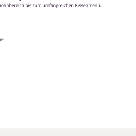
 Wohnbereich bis zum umfangreichen Kissenmenü.
ne
Explora Journeys
s zur Decke reichende Panoramafenster mit Blick
 Couch-/Esstisch
h Ihren Wünschen aufgefüllt wird
ezubereiter mit einer Auswahl an Kaffees und
lbare Wasserflasche für jeden Gast
utzung während der Reise