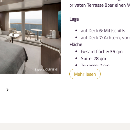
privaten Terrasse über einen
Lage
auf Deck 6: Mittschiffs
auf Deck 7: Achtern, vor
Fläche
Gesamtfläche: 35 qm
Suite: 28 qm
Terrasse: 7 qm
Explora JOURNEYS
Suite-Eigenschaften
Mehr lesen
Übergroße, vom Boden bi
auf das Meer
Sitzgruppe mit flexiblem
Private Minibar, die nac
Espressomaschine und Te
Tees
Persönliche, wiederbefül
Ein Fernglas zu Ihrer N
kliste