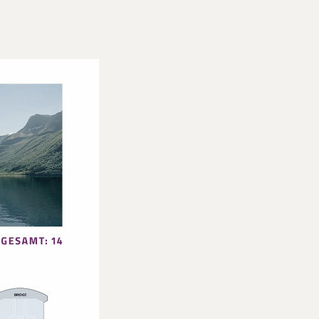
ick auf das Meer
ntspannen
 cm
zelbetten der Größe 90 x 200 cm
kissen
swahl
Kleiderschrank mit Schminktisch und Dyson
r
 mit Walk-In-Dusche und Fußbodenheizung
und Badetücher von Frette
odukte von MANDALA BLUE BY EXPLORA JOURNEYS