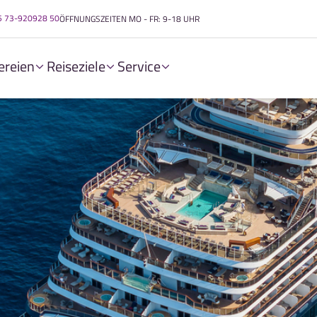
5 73-920928 50
ÖFFNUNGSZEITEN
MO - FR: 9-18 UHR
ereien
Reiseziele
Service