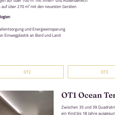
gen auf über 700 m² mit Innen- und Außenbereich
 auf über 270 m² mit den neuesten Geräten
logien
fallentsorgung und Energieeinsparung
n Einwegplastik an Bord und Land
OT2
OT3
OT1 Ocean Ter
Zwischen 35 und 39 Quadratm
ein Kind bis 18 Jahre ausgesu