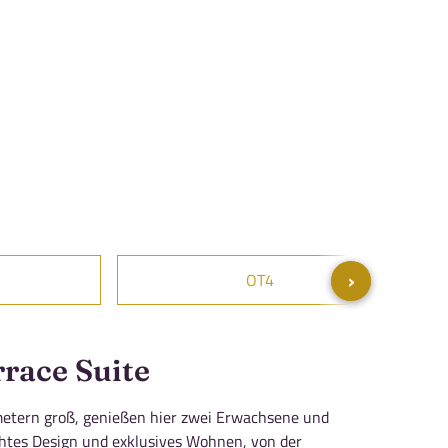
›
›
OT4
race Suite
etern groß, genießen hier zwei Erwachsene und
chtes Design und exklusives Wohnen, von der